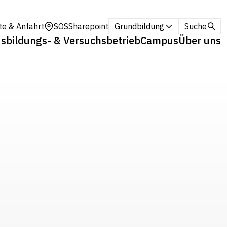
te & Anfahrt
SOS
Sharepoint
Grundbildung
Suche
sbildungs- & Versuchsbetrieb
Campus
Über uns