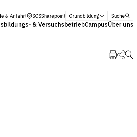
te & Anfahrt
SOS
Sharepoint
Grundbildung
Suche
sbildungs- & Versuchsbetrieb
Campus
Über uns