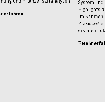
nung und Pflanzensaftanalysen
System und 
Highlights d
r erfahren
Im Rahmen d
Praxisbegle
erklären Luk
Mehr erfa