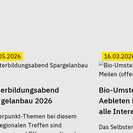
05.2026
16.03.202
terbildungsabend
Bio-Umst
rgelanbau 2026
Aebleten i
alle Inter
erpunkt-Themen bei diesem
egionalen Treffen sind
Das Selbster