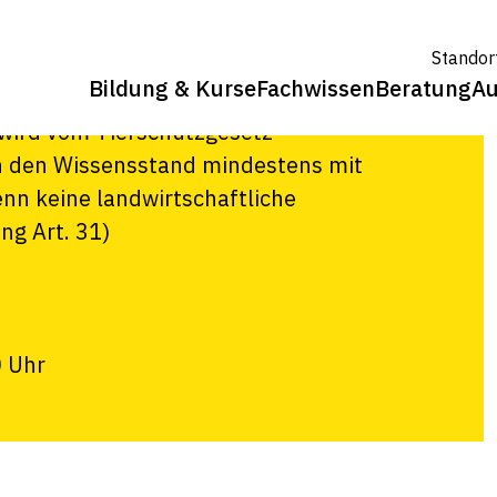
August 2026
Standor
Bildung & Kurse
Fachwissen
Beratung
Au
isse besitzen. Dies ist jedem
wird vom Tierschutzgesetz
h den Wissensstand mindestens mit
n keine landwirtschaftliche
ng Art. 31)
0 Uhr