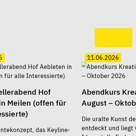
6
11.06.2026
ellerabend Hof
Abendkurs Kre
n Meilen (offen für
August – Okto
essierte)
Die uralte Kunst d
entdeckt und liegt 
ntekonzept, das Keyline-