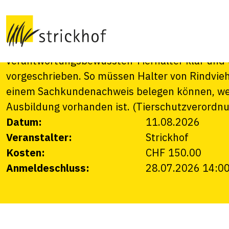
Rindviehhaltung 
Wer Tiere hält, muss entsprechende Fachkenntn
verantwortungsbewussten Tierhalter klar und 
vorgeschrieben. So müssen Halter von Rindvie
einem Sachkundenachweis belegen können, wen
Ausbildung vorhanden ist. (Tierschutzverordnu
Datum:
11.08.2026
Veranstalter:
Strickhof
Kosten:
CHF 150.00
Anmeldeschluss:
28.07.2026 14:0