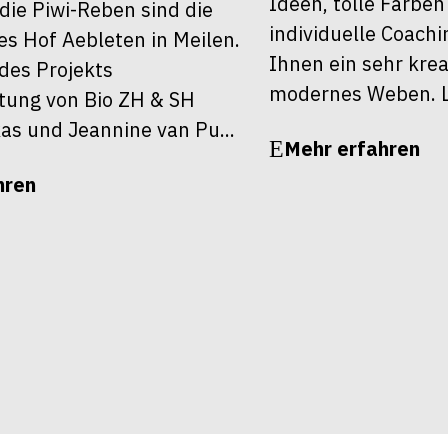
Ideen, tolle Farbe
die Piwi-Reben sind die
individuelle Coach
es Hof Aebleten in Meilen.
Ihnen ein sehr kre
es Projekts
modernes Weben. La
itung von Bio ZH & SH
as und Jeannine van Pu...
Mehr erfahren
hren