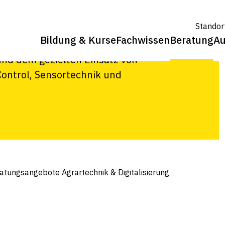
Standor
Bildung & Kurse
Fachwissen
Beratung
Au
echnik und Digitalisierung optimal
und dem gezielten Einsatz von
ontrol, Sensortechnik und
atungsangebote Agrartechnik & Digitalisierung