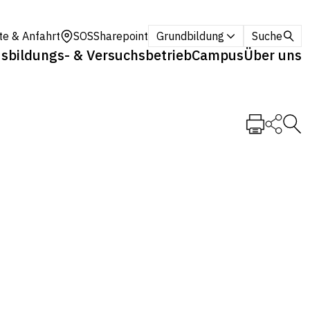
te & Anfahrt
SOS
Sharepoint
Grundbildung
Suche
sbildungs- & Versuchsbetrieb
Campus
Über uns