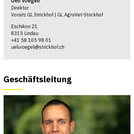
Ueli
Voegeli
Direktor
Vorsitz GL Strickhof | GL AgroVet-Strickhof
Eschikon 21
8315 Lindau
+41 58 105 98 01
ueli.voegeli@strickhof.ch
Geschäftsleitung