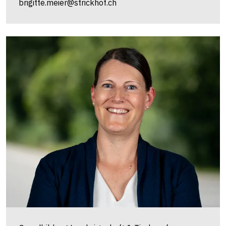
brigitte.meier@strickhof.ch