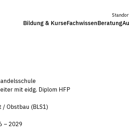
Standor
Bildung & Kurse
Fachwissen
Beratung
Au
Handelsschule
eiter mit eidg. Diplom HFP
t / Obstbau (BLS1)
6 – 2029