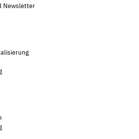
l Newsletter
alisierung
g
n
g