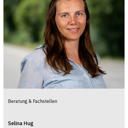
Mirjam
Klöppel
Bereich Tierhaltung & Milchwirtschaft
+41 58 105 88 68
mirjam.kloeppel@strickhof.ch