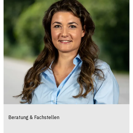
Mirjam
Klöppel
Bereich Tierhaltung & Milchwirtschaft
+41 58 105 88 68
mirjam.kloeppel@strickhof.ch