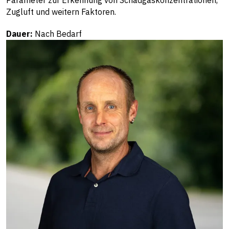
Zugluft und weitern Faktoren.
Dauer:
Nach Bedarf
Beratung & Fachstellen
Mirjam
Klöppel
Bereich Tierhaltung & Milchwirtschaft
+41 58 105 88 68
mirjam.kloeppel@strickhof.ch