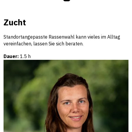
Zucht
Standortangepasste Rassenwahl kann vieles im Alltag
vereinfachen, lassen Sie sich beraten.
Dauer:
1.5 h
Beratung & Fachstellen
Mirjam
Klöppel
Bereich Tierhaltung & Milchwirtschaft
+41 58 105 88 68
mirjam.kloeppel@strickhof.ch