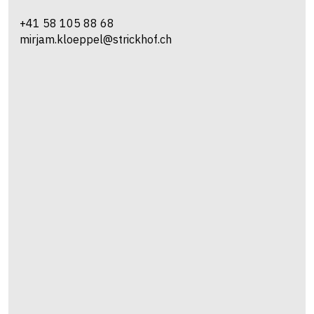
Beratung & Fachstellen
Karin
Häcki
Bereich Tierhaltung & Milchwirtschaft
+41 58 105 83 28