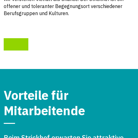
offener und toleranter Begegnungsort verschiedener
u
Berufsgruppen und Kulturen.
L
Vorteile für
Mitarbeitende
Beim Strickhof erwarten Sie attraktive