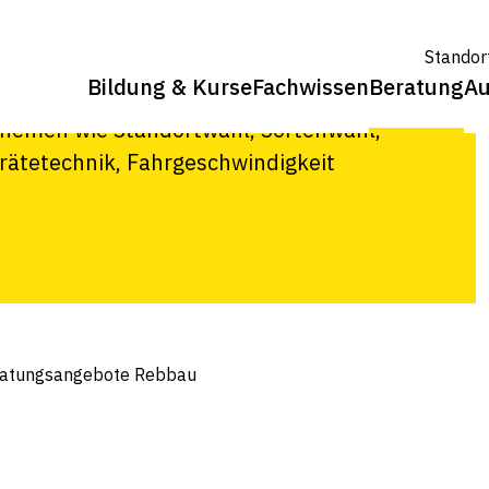
erentwickeln oder eine neue Rebanlage
Standor
i Fragen rund um Anbau,
Bildung & Kurse
Fachwissen
Beratung
Au
er Optimierung der
 Themen wie Standortwahl, Sortenwahl,
ätetechnik, Fahrgeschwindigkeit
atungsangebote Rebbau