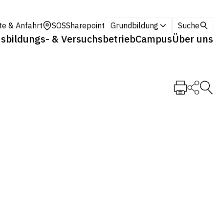
te & Anfahrt
SOS
Sharepoint
Grundbildung
Suche
sbildungs- & Versuchsbetrieb
Campus
Über uns