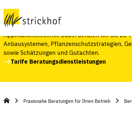
Möchten Sie Ihren Rebbaubetrieb gezielt weit
professionell planen? Wir unterstützen Sie be
Pflanzenschutz und Kulturführung sowie bei d
Applikationstechnik. Dabei beraten wir Sie zu
Anbausystemen, Pflanzenschutzstrategien, Ger
sowie Schätzungen und Gutachten.
Tarife Beratungsdienstleistungen
Praxisnahe Beratungen für Ihren Betrieb
Ber