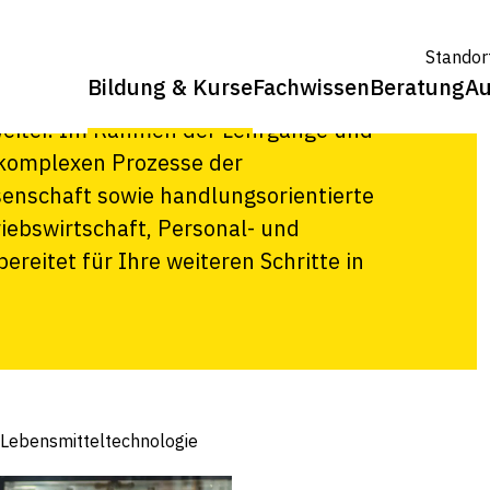
nologie
Standor
Bildung & Kurse
Fachwissen
Beratung
Au
ich Lebensmitteltechnologie und
 weiter. Im Rahmen der Lehrgänge und
 komplexen Prozesse der
enschaft sowie handlungsorientierte
riebswirtschaft, Personal- und
reitet für Ihre weiteren Schritte in
Lebensmitteltechnologie