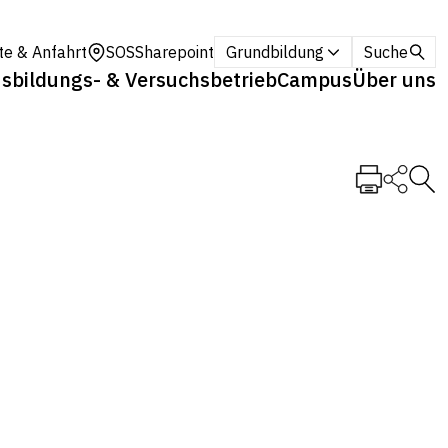
te & Anfahrt
SOS
Sharepoint
Grundbildung
Suche
sbildungs- & Versuchsbetrieb
Campus
Über uns