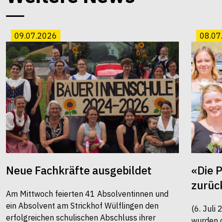
09.07.2026
08.07
Neue Fachkräfte ausgebildet
«Die 
zurüc
Am Mittwoch feierten 41 Absolventinnen und
ein Absolvent am Strickhof Wülflingen den
(6. Juli
erfolgreichen schulischen Abschluss ihrer
wurden 