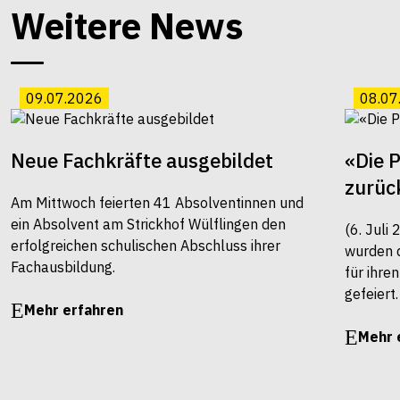
Weitere News
09.07.2026
08.07
Neue Fachkräfte ausgebildet
«Die 
zurüc
Am Mittwoch feierten 41 Absolventinnen und
ein Absolvent am Strickhof Wülflingen den
(6. Juli
erfolgreichen schulischen Abschluss ihrer
wurden 
Fachausbildung.
für ihre
gefeiert.
Mehr erfahren
Mehr 