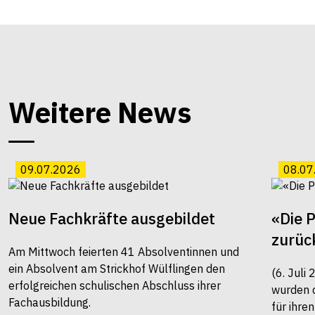
Weitere News
09.07.2026
08.07
Neue Fachkräfte ausgebildet
«Die 
zurüc
Am Mittwoch feierten 41 Absolventinnen und
ein Absolvent am Strickhof Wülflingen den
(6. Juli
erfolgreichen schulischen Abschluss ihrer
wurden 
Fachausbildung.
für ihre