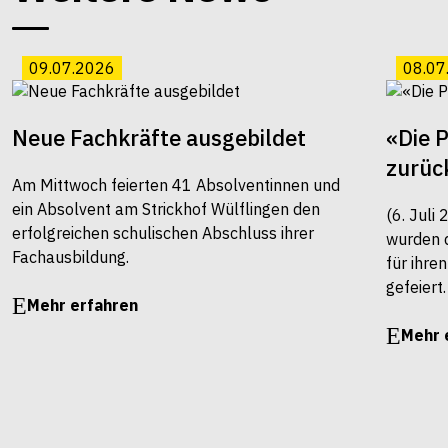
09.07.2026
08.07
Neue Fachkräfte ausgebildet
«Die 
zurüc
Am Mittwoch feierten 41 Absolventinnen und
ein Absolvent am Strickhof Wülflingen den
(6. Juli
erfolgreichen schulischen Abschluss ihrer
wurden 
Fachausbildung.
für ihre
gefeiert.
Mehr erfahren
Mehr 