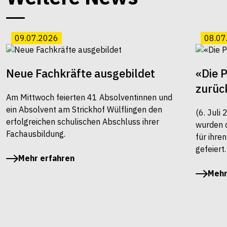
09.07.2026
08.07
Neue Fachkräfte ausgebildet
«Die 
zurüc
Am Mittwoch feierten 41 Absolventinnen und
ein Absolvent am Strickhof Wülflingen den
(6. Juli
erfolgreichen schulischen Abschluss ihrer
wurden 
Fachausbildung.
für ihre
gefeiert.
Mehr erfahren
Mehr