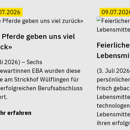
07.2026
09.07.202
 Pferde geben uns viel
Feierlich
ück»
Lebensmit
uli 2026) – Sechs
ewartinnen EBA wurden diese
(3. Juli 202
 am Strickhof Wülflingen für
persönlichen
 erfolgreichen Berufsabschluss
frisch geba
ert.
Lebensmitte
technologen
hr erfahren
Lebensmitte
ihren erfolg