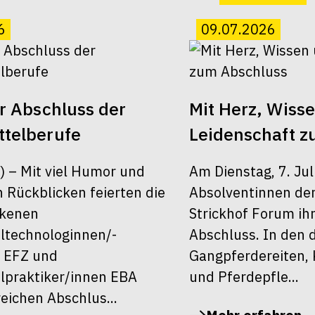
6
09.07.2026
er Abschluss der
Mit Herz, Wiss
telberufe
Leidenschaft z
6) – Mit viel Humor und
Am Dienstag, 7. Jul
 Rückblicken feierten die
Absolventinnen de
ckenen
Strickhof Forum ih
ltechnologinnen/-
Abschluss. In den 
 EFZ und
Gangpferdereiten, 
lpraktiker/innen EBA
und Pferdepfle...
reichen Abschlus...