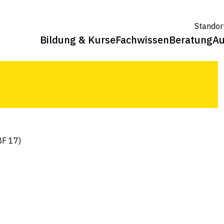
)
Standor
Bildung & Kurse
Fachwissen
Beratung
Au
BF 17)