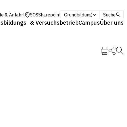
te & Anfahrt
SOS
Sharepoint
Grundbildung
Suche
sbildungs- & Versuchsbetrieb
Campus
Über uns