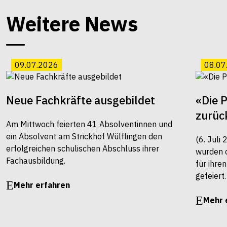
Weitere News
09.07.2026
08.07
Neue Fachkräfte ausgebildet
«Die 
zurüc
Am Mittwoch feierten 41 Absolventinnen und
ein Absolvent am Strickhof Wülflingen den
(6. Juli
erfolgreichen schulischen Abschluss ihrer
wurden 
Fachausbildung.
für ihre
gefeiert.
Mehr erfahren
Mehr 