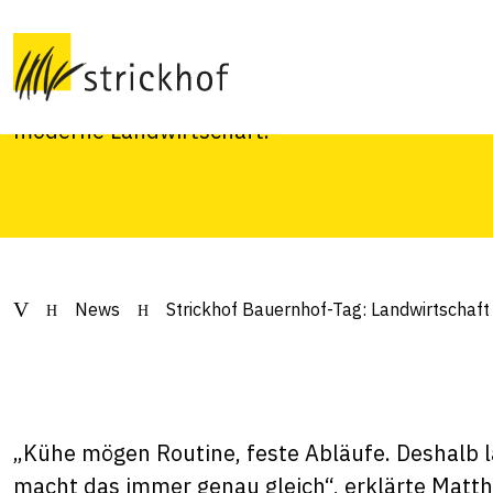
Landwirtschaft ha
Der Strickhof bot am 1. Mai der breiten Bevölk
moderne Landwirtschaft.
News
Strickhof Bauernhof-Tag: Landwirtschaf
„Kühe mögen Routine, feste Abläufe. Deshalb l
macht das immer genau gleich“, erklärte Matthi