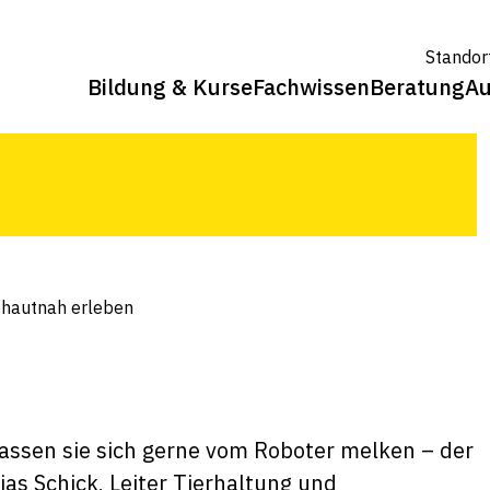
utnah erleben
Standor
Bildung & Kurse
Fachwissen
Beratung
Au
erung einen spannenden Einblick in die
t hautnah erleben
assen sie sich gerne vom Roboter melken – der
as Schick, Leiter Tierhaltung und