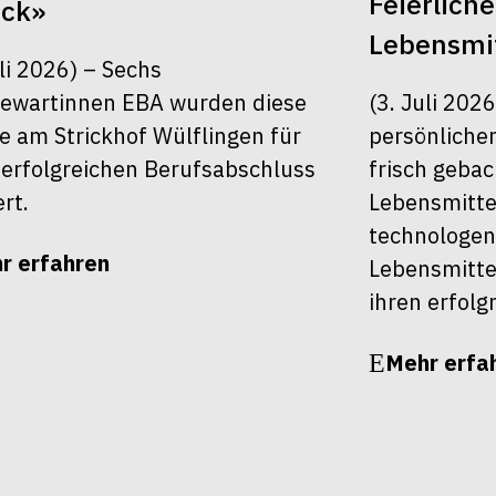
Feierlich
ück»
Lebensmit
uli 2026) – Sechs
ewartinnen EBA wurden diese
(3. Juli 202
 am Strickhof Wülflingen für
persönlichen
 erfolgreichen Berufsabschluss
frisch geba
ert.
Lebensmitte
technologen
r erfahren
Lebensmitte
ihren erfolg
Mehr erfa