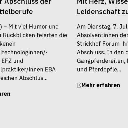
er Abschluss der
Mit Herz, Wiss
telberufe
Leidenschaft z
6) – Mit viel Humor und
Am Dienstag, 7. Jul
 Rückblicken feierten die
Absolventinnen de
ckenen
Strickhof Forum ih
ltechnologinnen/-
Abschluss. In den 
 EFZ und
Gangpferdereiten, 
lpraktiker/innen EBA
und Pferdepfle...
reichen Abschlus...
Mehr erfahren
hren