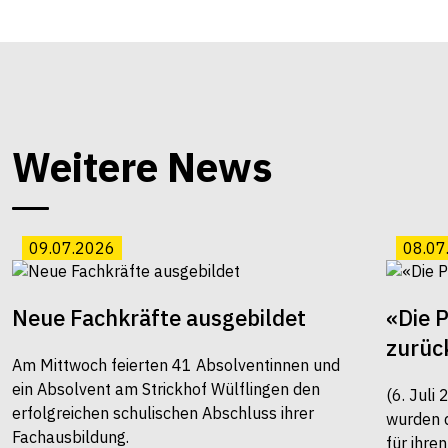
Weitere News
09.07.2026
08.07
Neue Fachkräfte ausgebildet
«Die 
zurüc
Am Mittwoch feierten 41 Absolventinnen und
ein Absolvent am Strickhof Wülflingen den
(6. Juli
erfolgreichen schulischen Abschluss ihrer
wurden 
Fachausbildung.
für ihre