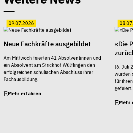
09.07.2026
08.07
Neue Fachkräfte ausgebildet
«Die 
zurüc
Am Mittwoch feierten 41 Absolventinnen und
ein Absolvent am Strickhof Wülflingen den
(6. Juli
erfolgreichen schulischen Abschluss ihrer
wurden 
Fachausbildung.
für ihre
gefeiert.
Mehr erfahren
Mehr 