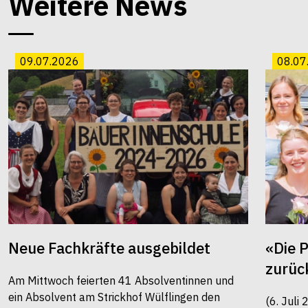
Weitere News
09.07.2026
08.07
Neue Fachkräfte ausgebildet
«Die 
zurüc
Am Mittwoch feierten 41 Absolventinnen und
ein Absolvent am Strickhof Wülflingen den
(6. Juli