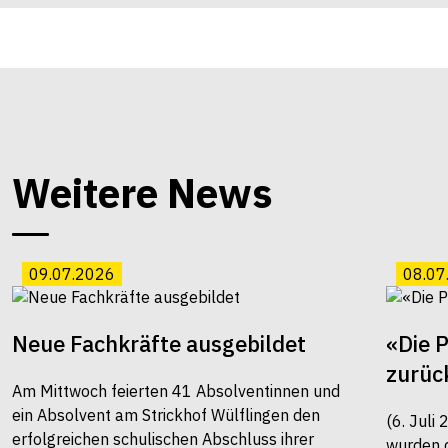
Weitere News
09.07.2026
08.07
Neue Fachkräfte ausgebildet
«Die 
zurüc
Am Mittwoch feierten 41 Absolventinnen und
ein Absolvent am Strickhof Wülflingen den
(6. Juli
erfolgreichen schulischen Abschluss ihrer
wurden 