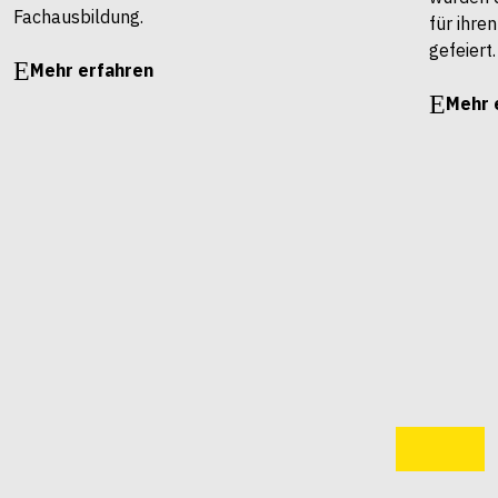
Fachausbildung.
für ihre
gefeiert.
Mehr erfahren
Mehr 