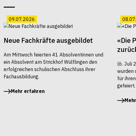
09.07.2026
08.07
Neue Fachkräfte ausgebildet
«Die 
zurüc
Am Mittwoch feierten 41 Absolventinnen und
ein Absolvent am Strickhof Wülflingen den
(6. Juli
erfolgreichen schulischen Abschluss ihrer
wurden 
Fachausbildung.
für ihre
gefeiert.
Mehr erfahren
Mehr