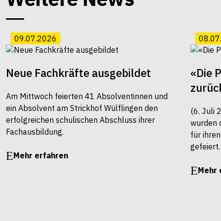
09.07.2026
08.07
Neue Fachkräfte ausgebildet
«Die 
zurüc
Am Mittwoch feierten 41 Absolventinnen und
ein Absolvent am Strickhof Wülflingen den
(6. Juli
erfolgreichen schulischen Abschluss ihrer
wurden 
Fachausbildung.
für ihre
gefeiert.
Mehr erfahren
Mehr 