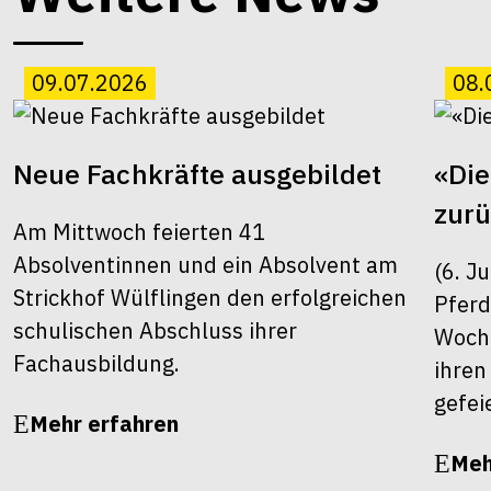
09.07.2026
08.
Neue Fachkräfte ausgebildet
«Die
zur
Am Mittwoch feierten 41
Absolventinnen und ein Absolvent am
(6. J
Strickhof Wülflingen den erfolgreichen
Pferd
schulischen Abschluss ihrer
Woche
Fachausbildung.
ihren
gefei
Mehr erfahren
Meh