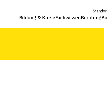
orstsysteme
Standor
Bildung & Kurse
Fachwissen
Beratung
Au