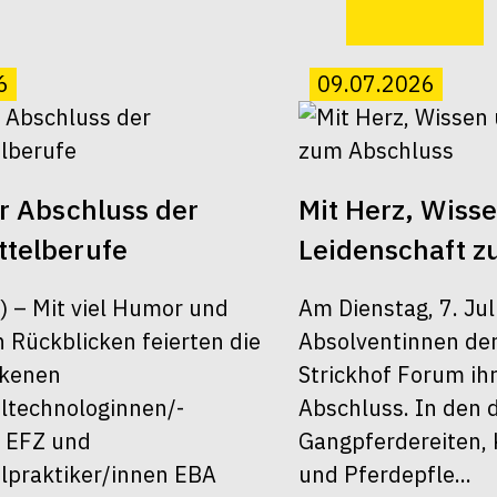
6
09.07.2026
er Abschluss der
Mit Herz, Wiss
telberufe
Leidenschaft z
6) – Mit viel Humor und
Am Dienstag, 7. Jul
 Rückblicken feierten die
Absolventinnen de
ckenen
Strickhof Forum ih
ltechnologinnen/-
Abschluss. In den 
 EFZ und
Gangpferdereiten, 
lpraktiker/innen EBA
und Pferdepfle...