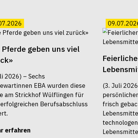
07.2026
09.07.202
 Pferde geben uns viel
Feierlich
ück»
Lebensmit
uli 2026) – Sechs
ewartinnen EBA wurden diese
(3. Juli 202
 am Strickhof Wülflingen für
persönlichen
 erfolgreichen Berufsabschluss
frisch geba
ert.
Lebensmitte
technologen
r erfahren
Lebensmitte