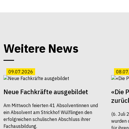
Weitere News
09.07.2026
08.07
Neue Fachkräfte ausgebildet
«Die 
zurüc
Am Mittwoch feierten 41 Absolventinnen und
ein Absolvent am Strickhof Wülflingen den
(6. Juli
erfolgreichen schulischen Abschluss ihrer
wurden 
Fachausbildung.
für ihre