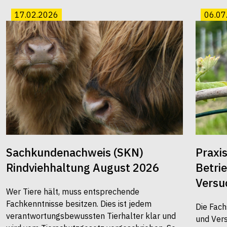
17.02.2026
06.07
Sachkundenachweis (SKN)
Praxi
Rindviehhaltung August 2026
Betri
Versu
Wer Tiere hält, muss entsprechende
Fachkenntnisse besitzen. Dies ist jedem
Die Fach
verantwortungsbewussten Tierhalter klar und
und Vers