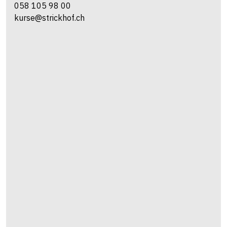
058 105 98 00
kurse@strickhof.ch