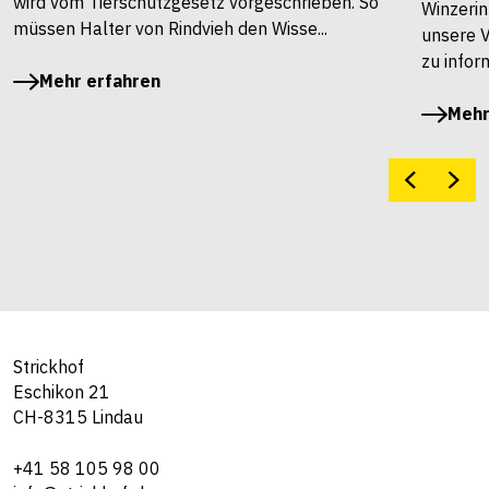
wird vom Tierschutzgesetz vorgeschrieben. So
Winzerin
müssen Halter von Rindvieh den Wisse...
unsere 
zu infor
Mehr erfahren
Mehr
Strickhof
Eschikon 21
CH-8315 Lindau
+41 58 105 98 00