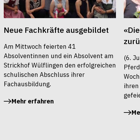
Neue Fachkräfte ausgebildet
«Die
zur
Am Mittwoch feierten 41
Absolventinnen und ein Absolvent am
(6. J
Strickhof Wülflingen den erfolgreichen
Pferd
schulischen Abschluss ihrer
Woche
Fachausbildung.
ihren
gefei
Mehr erfahren
Me