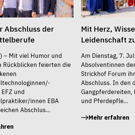
er Abschluss der
Mit Herz, Wiss
telberufe
Leidenschaft z
6) – Mit viel Humor und
Am Dienstag, 7. Jul
 Rückblicken feierten die
Absolventinnen de
ckenen
Strickhof Forum ih
ltechnologinnen/-
Abschluss. In den 
 EFZ und
Gangpferdereiten, 
lpraktiker/innen EBA
und Pferdepfle...
reichen Abschlus...
Mehr erfahren
ahren