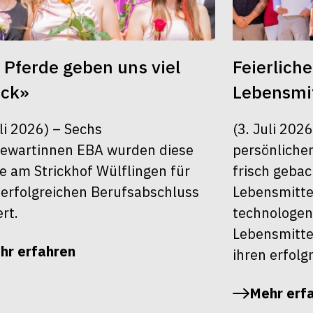
 Pferde geben uns viel
Feierlich
ück»
Lebensmit
uli 2026) – Sechs
(3. Juli 202
ewartinnen EBA wurden diese
persönlichen
 am Strickhof Wülflingen für
frisch geba
 erfolgreichen Berufsabschluss
Lebensmitte
ert.
technologen
Lebensmitte
hr erfahren
ihren erfolg
Mehr erf