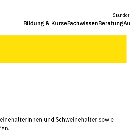
ne-Tag statt.
Standor
Bildung & Kurse
Fachwissen
Beratung
Au
weinehalterinnen und Schweinehalter sowie
rfen.