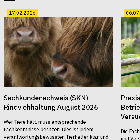
17.02.2026
06.07
Sachkundenachweis (SKN)
Praxi
Rindviehhaltung August 2026
Betri
Versu
Wer Tiere hält, muss entsprechende
Fachkenntnisse besitzen. Dies ist jedem
Die Fach
verantwortungsbewussten Tierhalter klar und
und Vers