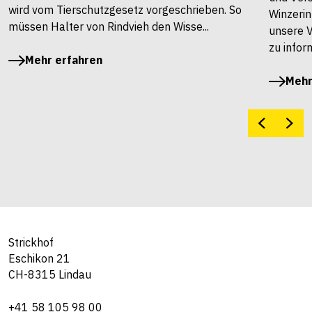
wird vom Tierschutzgesetz vorgeschrieben. So
Winzerin
müssen Halter von Rindvieh den Wisse...
unsere 
zu infor
Mehr erfahren
Mehr
Strickhof
Eschikon 21
CH-8315 Lindau
+41 58 105 98 00