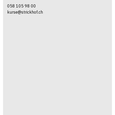
058 105 98 00
kurse@strickhof.ch