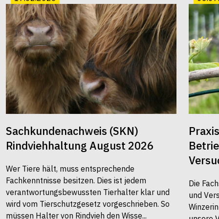
Sachkundenachweis (SKN)
Praxi
Rindviehhaltung August 2026
Betri
Versu
Wer Tiere hält, muss entsprechende
Fachkenntnisse besitzen. Dies ist jedem
Die Fach
verantwortungsbewussten Tierhalter klar und
und Vers
wird vom Tierschutzgesetz vorgeschrieben. So
Winzerin
müssen Halter von Rindvieh den Wisse...
unsere 