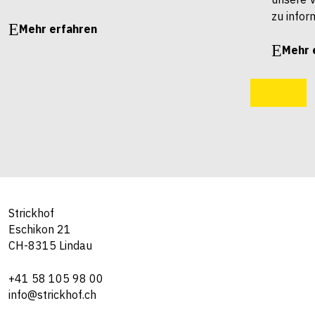
zu infor
Mehr erfahren
Mehr 
Strickhof
Eschikon 21
CH-8315 Lindau
+41 58 105 98 00
info@strickhof.ch