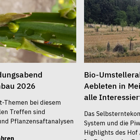
ldungsabend
Bio-Umsteller
nbau 2026
Aebleten in Mei
alle Interessier
t-Themen bei diesem
len Treffen sind
Das Selbsterntekon
nd Pflanzensaftanalysen
System und die Piw
Highlights des Hof 
ahren