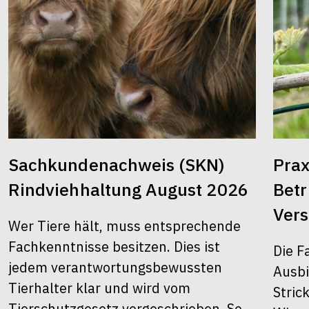
Sachkundenachweis (SKN)
Prax
Rindviehhaltung August 2026
Bet
Ver
Wer Tiere hält, muss entsprechende
Fachkenntnisse besitzen. Dies ist
Die F
jedem verantwortungsbewussten
Ausbi
Tierhalter klar und wird vom
Stric
Tierschutzgesetz vorgeschrieben. So