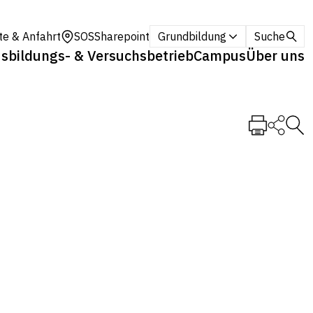
te & Anfahrt
SOS
Sharepoint
Grundbildung
Suche
sbildungs- & Versuchsbetrieb
Campus
Über uns