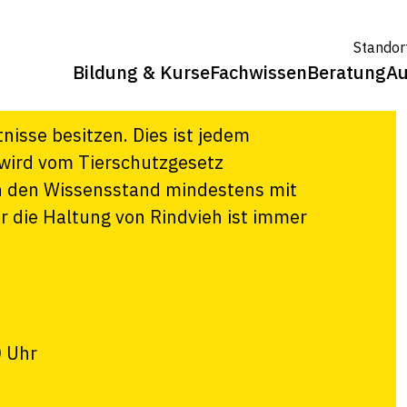
indvieh 2022 –
Standor
Bildung & Kurse
Fachwissen
Beratung
Au
isse besitzen. Dies ist jedem
wird vom Tierschutzgesetz
h den Wissensstand mindestens mit
 die Haltung von Rindvieh ist immer
0 Uhr