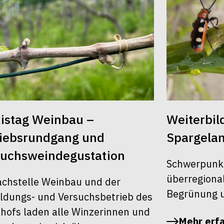
istag Weinbau –
Weiterbi
riebsrundgang und
Spargela
suchsweindegustation
Schwerpunk
überregiona
achstelle Weinbau und der
Begrünung u
ldungs- und Versuchsbetrieb des
khofs laden alle Winzerinnen und
Mehr erf