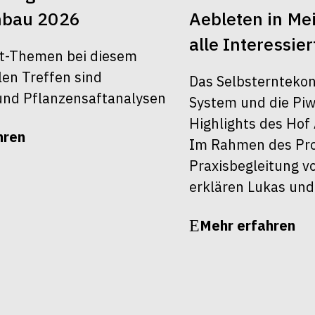
nbau 2026
Aebleten in Mei
alle Interessier
t-Themen bei diesem
len Treffen sind
Das Selbsterntekon
nd Pflanzensaftanalysen
System und die Piw
Highlights des Hof 
hren
Im Rahmen des Pro
Praxisbegleitung v
erklären Lukas und
Mehr erfahren