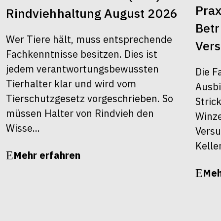
Prax
Rindviehhaltung August 2026
Bet
Wer Tiere hält, muss entsprechende
Ver
Fachkenntnisse besitzen. Dies ist
jedem verantwortungsbewussten
Die F
Tierhalter klar und wird vom
Ausbi
Tierschutzgesetz vorgeschrieben. So
Stric
müssen Halter von Rindvieh den
Winze
Wisse...
Versu
Kelle
Mehr erfahren
Meh