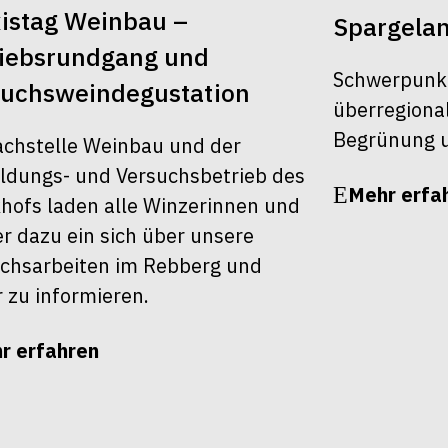
istag Weinbau –
Spargela
riebsrundgang und
Schwerpunk
suchsweindegustation
überregiona
Begrünung u
achstelle Weinbau und der
ldungs- und Versuchsbetrieb des
Mehr erfa
khofs laden alle Winzerinnen und
r dazu ein sich über unsere
chsarbeiten im Rebberg und
r zu informieren.
r erfahren