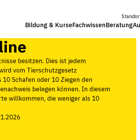
s für die
Standor
en und Ziegen,
Bildung & Kurse
Fachwissen
Beratung
Au
line
isse besitzen. Dies ist jedem
wird vom Tierschutzgesetz
s 10 Schafen oder 10 Ziegen den
enachweis belegen können. In diesem
rte willkommen, die weniger als 10
11.2026