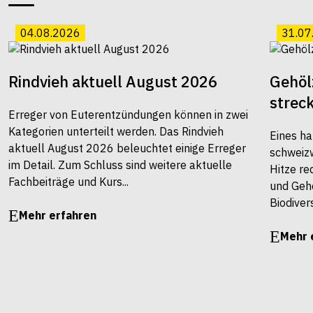
04.08.2026
31.07
Rindvieh aktuell August 2026
Gehöl
strec
Erreger von Euterentzündungen können in zwei
Kategorien unterteilt werden. Das Rindvieh
Eines ha
aktuell August 2026 beleuchtet einige Erreger
schweiz
im Detail. Zum Schluss sind weitere aktuelle
Hitze re
Fachbeiträge und Kurs...
und Gehö
Biodivers
Mehr erfahren
Mehr 