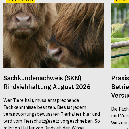
Sachkundenachweis (SKN)
Praxi
Rindviehhaltung August 2026
Betri
Versu
Wer Tiere hält, muss entsprechende
Fachkenntnisse besitzen. Dies ist jedem
Die Fach
verantwortungsbewussten Tierhalter klar und
und Vers
wird vom Tierschutzgesetz vorgeschrieben. So
Winzerin
müssen Halter von Rindvieh den Wisse...