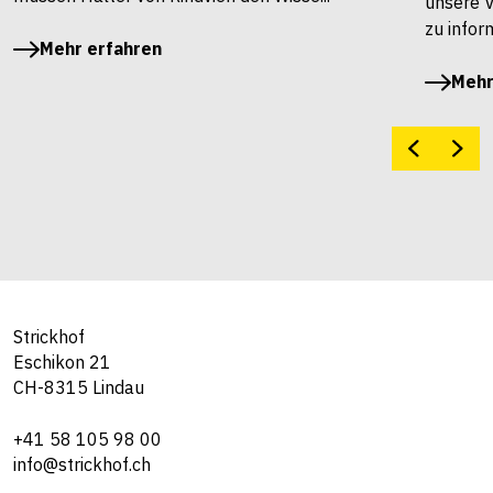
unsere 
zu infor
Mehr erfahren
Mehr
Strickhof
Eschikon 21
CH-8315 Lindau
+41 58 105 98 00
info@strickhof.ch