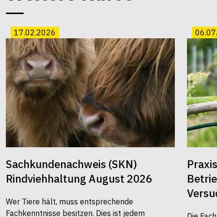
17.02.2026
06.07
Sachkundenachweis (SKN)
Praxi
Rindviehhaltung August 2026
Betri
Versu
Wer Tiere hält, muss entsprechende
Fachkenntnisse besitzen. Dies ist jedem
Die Fach