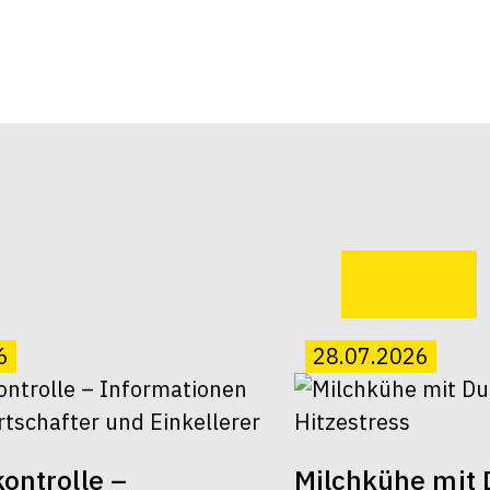
6
28.07.2026
ontrolle –
Milchkühe mit 