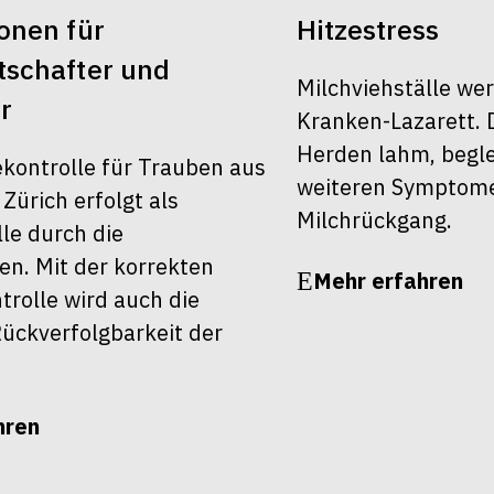
onen für
Hitzestress
schafter und
Milchviehställe we
r
Kranken-Lazarett. 
Herden lahm, begle
ekontrolle für Trauben aus
weiteren Symptom
ürich erfolgt als
Milchrückgang.
le durch die
en. Mit der korrekten
Mehr erfahren
rolle wird auch die
ückverfolgbarkeit der
hren