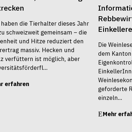
trecken
Informati
Rebbewirt
 haben die Tierhalter dieses Jahr
Einkellere
u schweizweit gemeinsam – die
enheit und Hitze reduziert den
Die Weinles
rertrag massiv. Hecken und
dem Kanton Z
z verfüttern ist möglich, aber
Eigenkontrol
ersitätsförderfl...
EinkellerInn
Weinlesekont
r erfahren
geforderte R
einzeln...
Mehr erfa