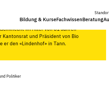
ker
Standor
Bildung & Kurse
Fachwissen
Beratung
Au
storben. In Tann (ZH) ist am 14. April
rischknecht im Alter von 81 Jahren
er Kantonsrat und Präsident von Bio
e er den «Lindenhof» in Tann.
und Politiker