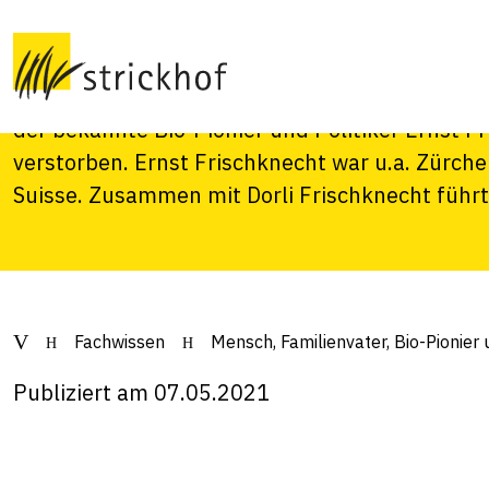
Pionier und Politi
Eine bedeutende Stimme der Bio-Branche ist ver
der bekannte Bio-Pionier und Politiker Ernst F
verstorben. Ernst Frischknecht war u.a. Zürch
Suisse. Zusammen mit Dorli Frischknecht führt
Fachwissen
Mensch, Familienvater, Bio-Pionier 
Publiziert am 07.05.2021