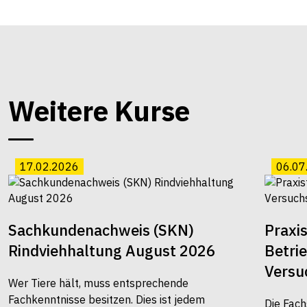
Weitere Kurse
17.02.2026
06.07
Sachkundenachweis (SKN)
Praxi
Rindviehhaltung August 2026
Betri
Versu
Wer Tiere hält, muss entsprechende
Fachkenntnisse besitzen. Dies ist jedem
Die Fach