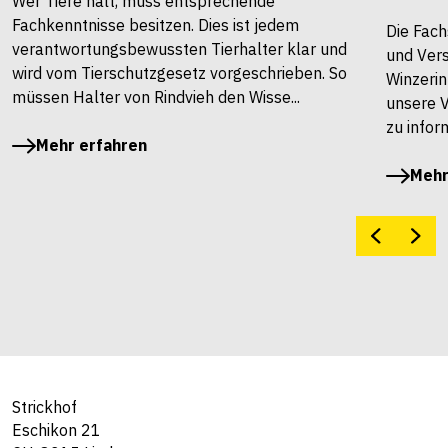
Wer Tiere hält, muss entsprechende
Fachkenntnisse besitzen. Dies ist jedem
Die Fach
verantwortungsbewussten Tierhalter klar und
und Vers
wird vom Tierschutzgesetz vorgeschrieben. So
Winzerin
müssen Halter von Rindvieh den Wisse...
unsere 
zu infor
Mehr erfahren
Mehr
Strickhof
Eschikon 21