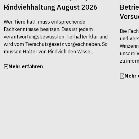
Rindviehhaltung August 2026
Betri
Versu
Wer Tiere hält, muss entsprechende
Fachkenntnisse besitzen. Dies ist jedem
Die Fach
verantwortungsbewussten Tierhalter klar und
und Vers
wird vom Tierschutzgesetz vorgeschrieben. So
Winzerin
müssen Halter von Rindvieh den Wisse...
unsere 
zu infor
Mehr erfahren
Mehr 