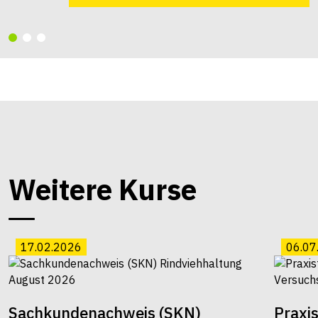
Weitere Kurse
17.02.2026
06.07
Sachkundenachweis (SKN)
Praxi