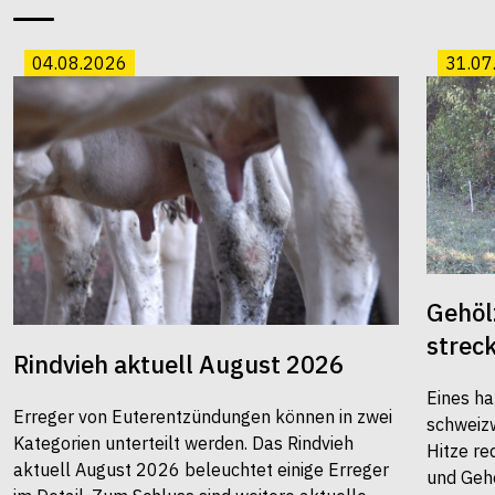
04.08.2026
31.07
Gehöl
strec
Rindvieh aktuell August 2026
Eines ha
Erreger von Euterentzündungen können in zwei
schweiz
Kategorien unterteilt werden. Das Rindvieh
Hitze re
aktuell August 2026 beleuchtet einige Erreger
und Gehö