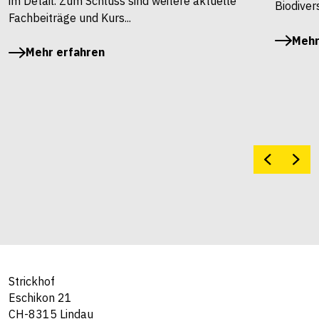
im Detail. Zum Schluss sind weitere aktuelle
Biodivers
Fachbeiträge und Kurs...
Mehr
Mehr erfahren
Strickhof
Eschikon 21
CH-8315 Lindau