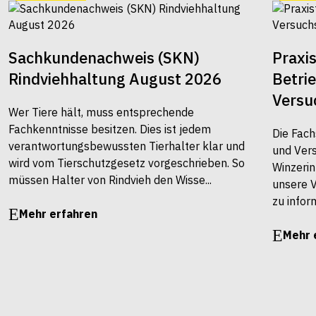
Sachkundenachweis (SKN)
Praxi
Rindviehhaltung August 2026
Betri
Versu
Wer Tiere hält, muss entsprechende
Fachkenntnisse besitzen. Dies ist jedem
Die Fach
verantwortungsbewussten Tierhalter klar und
und Vers
wird vom Tierschutzgesetz vorgeschrieben. So
Winzerin
müssen Halter von Rindvieh den Wisse...
unsere 
zu infor
Mehr erfahren
Mehr 