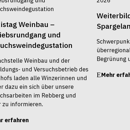
Weiterbi
istag Weinbau –
Spargela
riebsrundgang und
Schwerpunk
suchsweindegustation
überregiona
Begrünung u
achstelle Weinbau und der
ldungs- und Versuchsbetrieb des
Mehr erfa
khofs laden alle Winzerinnen und
r dazu ein sich über unsere
chsarbeiten im Rebberg und
r zu informieren.
r erfahren