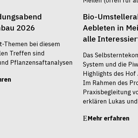
ldungsabend
Bio-Umsteller
nbau 2026
Aebleten in Mei
alle Interessier
t-Themen bei diesem
len Treffen sind
Das Selbsterntekon
nd Pflanzensaftanalysen
System und die Piw
Highlights des Hof 
hren
Im Rahmen des Pro
Praxisbegleitung v
erklären Lukas und
Mehr erfahren