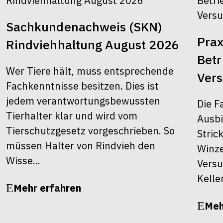
Sachkundenachweis (SKN)
Prax
Rindviehhaltung August 2026
Bet
Wer Tiere hält, muss entsprechende
Ver
Fachkenntnisse besitzen. Dies ist
jedem verantwortungsbewussten
Die F
Tierhalter klar und wird vom
Ausbi
Tierschutzgesetz vorgeschrieben. So
Stric
müssen Halter von Rindvieh den
Winze
Wisse...
Versu
Kelle
Mehr erfahren
Meh