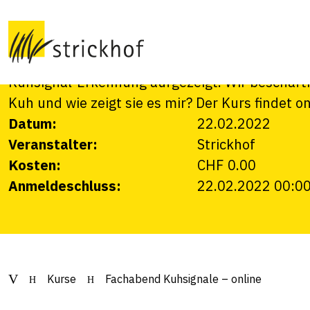
Am Fachabend "Kuhsignale" wird Ihnen die Re
Bedeutung in der Praxis vermittelt. Dabei wird 
stattfinden. Im zweiten Teil wird live aus dem 
Kuhsignal-Erkennung aufgezeigt. Wir beschäfti
Kuh und wie zeigt sie es mir? Der Kurs findet o
Datum:
22.02.2022
Veranstalter:
Strickhof
Kosten:
CHF 0.00
Anmeldeschluss:
22.02.2022 00:0
Kurse
Fachabend Kuhsignale – online