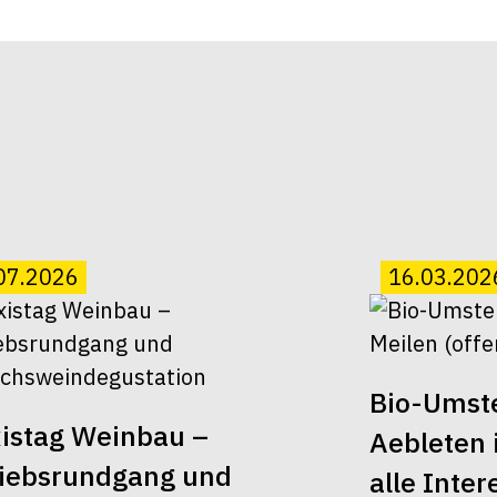
07.2026
16.03.202
Bio-Umst
istag Weinbau –
Aebleten i
riebsrundgang und
alle Inter