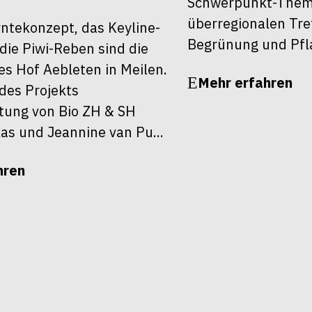
Schwerpunkt-Them
überregionalen Tre
ntekonzept, das Keyline-
Begrünung und Pfl
die Piwi-Reben sind die
es Hof Aebleten in Meilen.
Mehr erfahren
es Projekts
itung von Bio ZH & SH
as und Jeannine van Pu...
hren