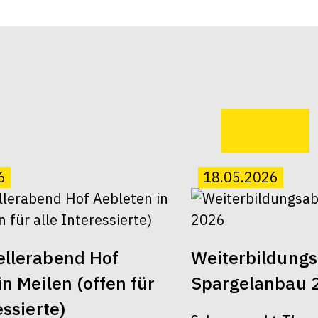
6
18.05.2026
ellerabend Hof
Weiterbildung
n Meilen (offen für
Spargelanbau 
essierte)