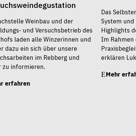
suchsweindegustation
Das Selbster
achstelle Weinbau und der
System und 
ldungs- und Versuchsbetrieb des
Highlights d
khofs laden alle Winzerinnen und
Im Rahmen d
r dazu ein sich über unsere
Praxisbegle
chsarbeiten im Rebberg und
erklären Luk
r zu informieren.
Mehr erfa
r erfahren