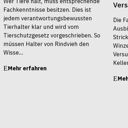
Wer Tiere hält, muss entsprechende
Ver
Fachkenntnisse besitzen. Dies ist
jedem verantwortungsbewussten
Die F
Tierhalter klar und wird vom
Ausbi
Tierschutzgesetz vorgeschrieben. So
Stric
müssen Halter von Rindvieh den
Winze
Wisse...
Versu
Kelle
Mehr erfahren
Meh