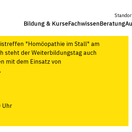
A) 2024 –
Standor
Bildung & Kurse
Fachwissen
Beratung
Au
eistreffen "Homöopathie im Stall" am
ch steht der Weiterbildungstag auch
en mit dem Einsatz von
.
0 Uhr