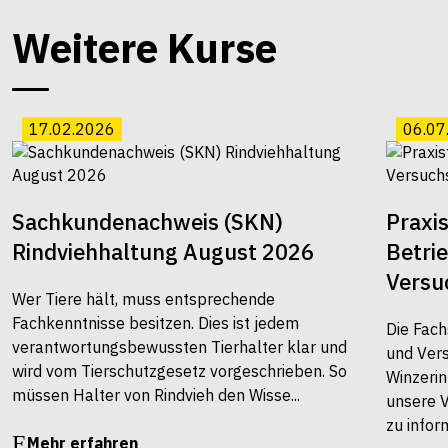
Weitere Kurse
17.02.2026
06.07
Sachkundenachweis (SKN)
Praxi
Rindviehhaltung August 2026
Betri
Versu
Wer Tiere hält, muss entsprechende
Fachkenntnisse besitzen. Dies ist jedem
Die Fach
verantwortungsbewussten Tierhalter klar und
und Vers
wird vom Tierschutzgesetz vorgeschrieben. So
Winzerin
müssen Halter von Rindvieh den Wisse...
unsere 
zu infor
Mehr erfahren