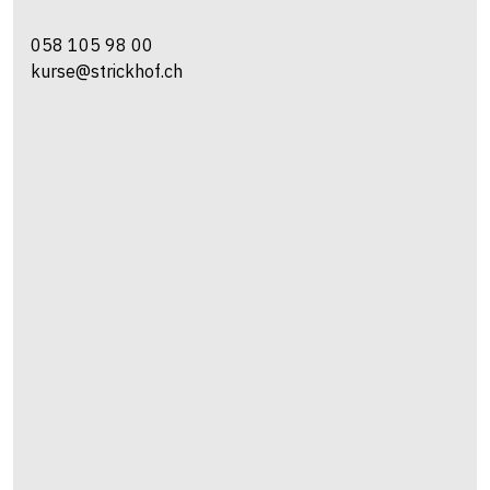
058 105 98 00
kurse@strickhof.ch