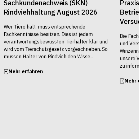
Sachkundenachweis (SKN)
Praxi
Rindviehhaltung August 2026
Betri
Versu
Wer Tiere hält, muss entsprechende
Fachkenntnisse besitzen. Dies ist jedem
Die Fach
verantwortungsbewussten Tierhalter klar und
und Vers
wird vom Tierschutzgesetz vorgeschrieben. So
Winzerin
müssen Halter von Rindvieh den Wisse...
unsere 
zu infor
Mehr erfahren
Mehr 