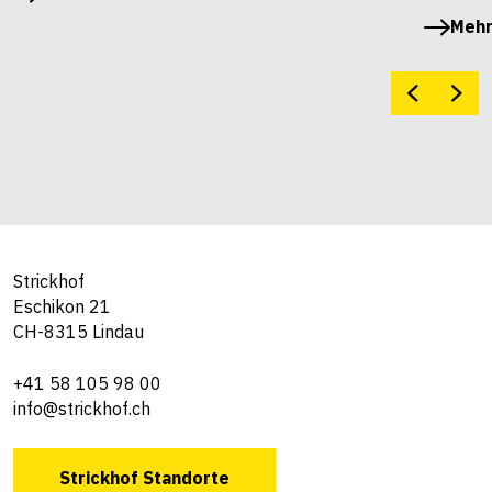
Mehr
Strickhof
Eschikon 21
CH-8315 Lindau
+41 58 105 98 00
info@strickhof.ch
Strickhof Standorte