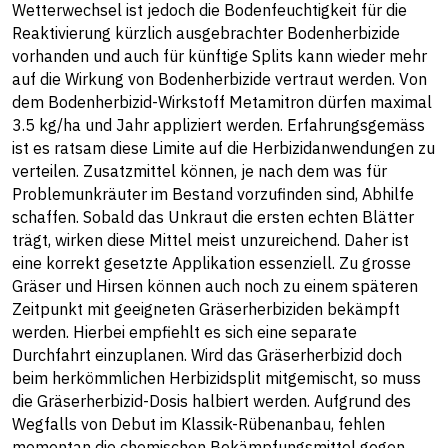
Wetterwechsel ist jedoch die Bodenfeuchtigkeit für die
Reaktivierung kürzlich ausgebrachter Bodenherbizide
vorhanden und auch für künftige Splits kann wieder mehr
auf die Wirkung von Bodenherbizide vertraut werden. Von
dem Bodenherbizid-Wirkstoff Metamitron dürfen maximal
3.5 kg/ha und Jahr appliziert werden. Erfahrungsgemäss
ist es ratsam diese Limite auf die Herbizidanwendungen zu
verteilen. Zusatzmittel können, je nach dem was für
Problemunkräuter im Bestand vorzufinden sind, Abhilfe
schaffen. Sobald das Unkraut die ersten echten Blätter
trägt, wirken diese Mittel meist unzureichend. Daher ist
eine korrekt gesetzte Applikation essenziell. Zu grosse
Gräser und Hirsen können auch noch zu einem späteren
Zeitpunkt mit geeigneten Gräserherbiziden bekämpft
werden. Hierbei empfiehlt es sich eine separate
Durchfahrt einzuplanen. Wird das Gräserherbizid doch
beim herkömmlichen Herbizidsplit mitgemischt, so muss
die Gräserherbizid-Dosis halbiert werden. Aufgrund des
Wegfalls von Debut im Klassik-Rübenanbau, fehlen
momentan die chemischen Bekämpfungsmittel gegen