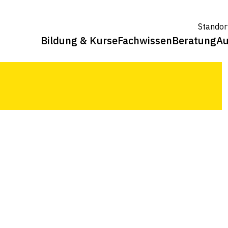
von Advent und Weihnacht.
Standor
Bildung & Kurse
Fachwissen
Beratung
Au