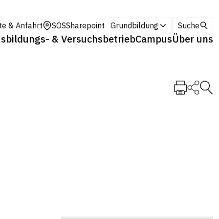
te & Anfahrt
SOS
Sharepoint
Grundbildung
Suche
sbildungs- & Versuchsbetrieb
Campus
Über uns