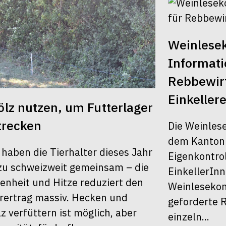
Weinlesek
Informati
Rebbewirt
Einkellere
lz nutzen, um Futterlager
trecken
Die Weinles
dem Kanton Z
 haben die Tierhalter dieses Jahr
Eigenkontrol
u schweizweit gemeinsam – die
EinkellerInn
enheit und Hitze reduziert den
Weinlesekont
rertrag massiv. Hecken und
geforderte R
z verfüttern ist möglich, aber
einzeln...