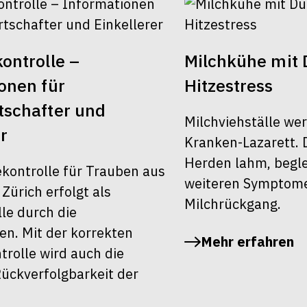
ontrolle –
Milchkühe mit 
onen für
Hitzestress
schafter und
Milchviehställe we
r
Kranken-Lazarett. 
Herden lahm, begle
ekontrolle für Trauben aus
weiteren Symptom
ürich erfolgt als
Milchrückgang.
le durch die
en. Mit der korrekten
Mehr erfahren
rolle wird auch die
ückverfolgbarkeit der