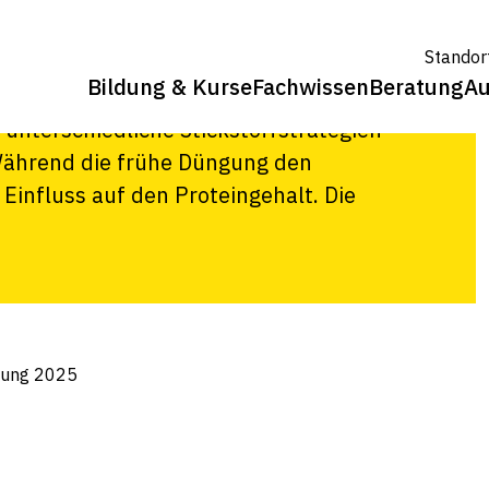
ng 2025
Standor
Bildung & Kurse
Fachwissen
Beratung
Au
erkmal von Bio-Brotweizen. In einem
unterschiedliche Stickstoffstrategien
Während die frühe Düngung den
 Einfluss auf den Proteingehalt. Die
gung 2025