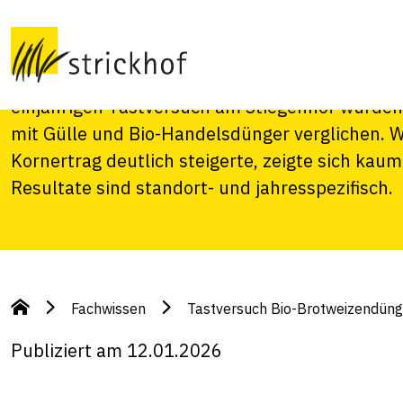
Brotweizendüngu
Der Proteingehalt ist ein zentrales Qualitätsm
einjährigen Tastversuch am Stiegenhof wurden 
mit Gülle und Bio-Handelsdünger verglichen. 
Kornertrag deutlich steigerte, zeigte sich kaum
Resultate sind standort- und jahresspezifisch.
Fachwissen
Tastversuch Bio-Brotweizendün
Publiziert am 12.01.2026