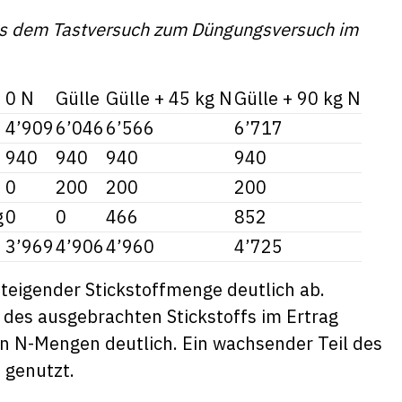
aus dem Tastversuch zum Düngungsversuch im
0 N
Gülle
Gülle + 45 kg N
Gülle + 90 kg N
4’909
6’046
6’566
6’717
940
940
940
940
0
200
200
200
g
0
0
466
852
3’969
4’906
4’960
4’725
 steigender Stickstoffmenge deutlich ab.
 des ausgebrachten Stickstoffs im Ertrag
n N-Mengen deutlich. Ein wachsender Teil des
 genutzt.