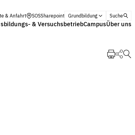
te & Anfahrt
SOS
Sharepoint
Grundbildung
Suche
sbildungs- & Versuchsbetrieb
Campus
Über uns