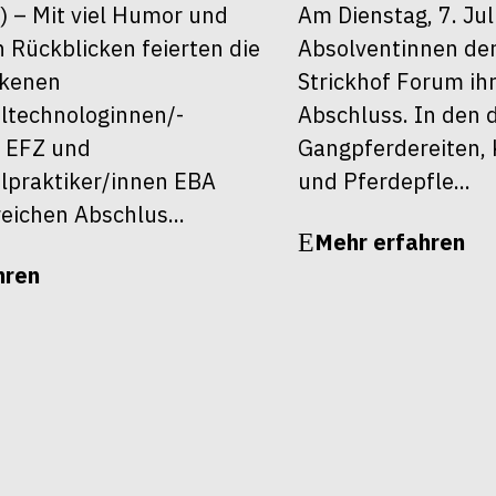
6) – Mit viel Humor und
Am Dienstag, 7. Jul
 Rückblicken feierten die
Absolventinnen de
ckenen
Strickhof Forum ih
ltechnologinnen/-
Abschluss. In den 
 EFZ und
Gangpferdereiten, 
lpraktiker/innen EBA
und Pferdepfle...
reichen Abschlus...
Mehr erfahren
hren