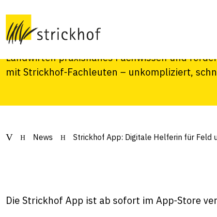
für Feld und Hof
Sie ist da: Die Strickhof App. Die digitale Allta
Landwirten praxisnahes Fachwissen und förde
mit Strickhof-Fachleuten – unkompliziert, schne
News
Strickhof App: Digitale Helferin für Feld
Die Strickhof App ist ab sofort im App-Store ve