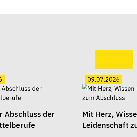
6
09.07.2026
er Abschluss der
Mit Herz, Wiss
telberufe
Leidenschaft z