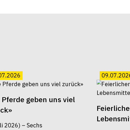
07.2026
09.07.202
 Pferde geben uns viel
Feierlich
ück»
Lebensmit
uli 2026) – Sechs