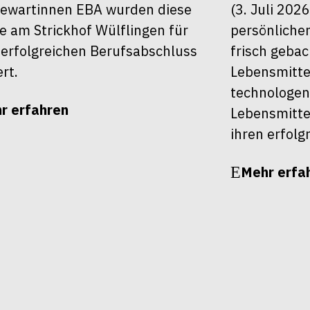
ewartinnen EBA wurden diese
(3. Juli 202
 am Strickhof Wülflingen für
persönlichen
 erfolgreichen Berufsabschluss
frisch geba
ert.
Lebensmitte
technologen
r erfahren
Lebensmitte
ihren erfolg
Mehr erfa